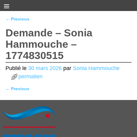
←
Previous
Navigation des articles
Demande – Sonia
Hammouche –
1774830515
Publié le
30 mars 2026
par
Sonia Hammouche
permalien
←
Previous
Navigation des articles