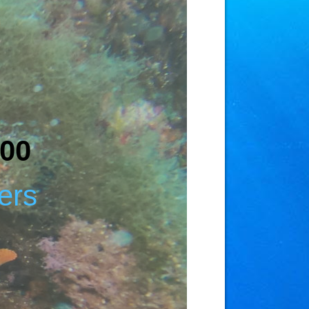
h00
ers