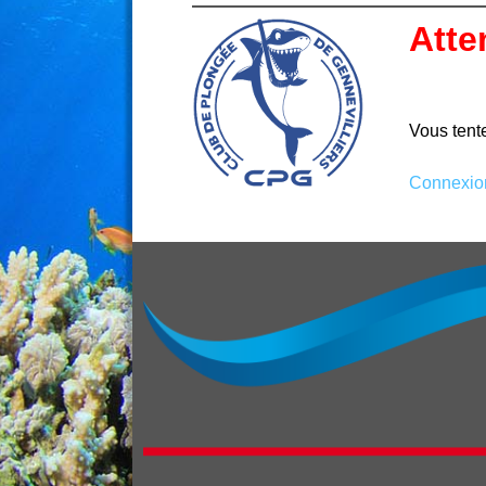
Atte
Vous tente
Connexio