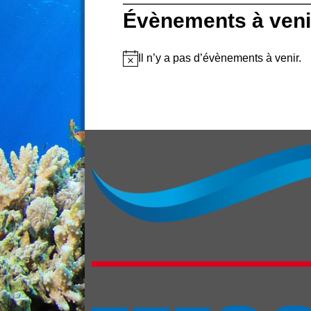
Évènements à veni
Il n’y a pas d’évènements à venir.
N
o
t
i
c
e