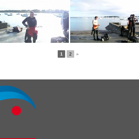
1
2
►