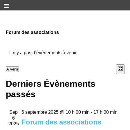
Forum des associations
Il n’y a pas d’évènements à venir.
N
N
À venir
L
a
S
i
a
s
Derniers Évènements
é
v
t
v
e
l
i
passés
e
i
g
c
a
g
t
Sep
6 septembre 2025 @ 10 h 00 min
-
17 h 00 min
t
i
6
a
Forum des associations
i
o
2025