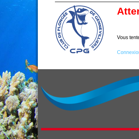
Atte
Vous tente
Connexio